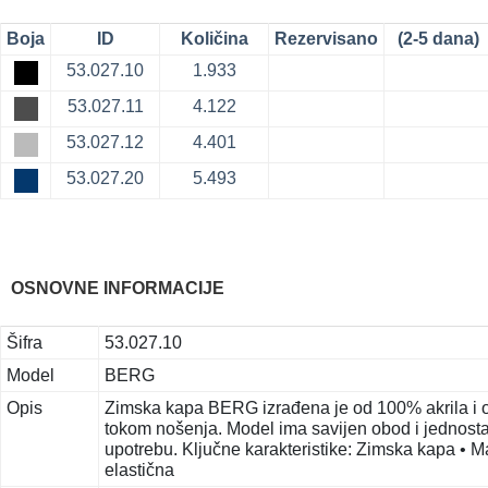
Boja
ID
Količina
Rezervisano
(2-5 dana)
53.027.10
1.933
53.027.11
4.122
53.027.12
4.401
53.027.20
5.493
OSNOVNE INFORMACIJE
Šifra
53.027.10
Model
BERG
Opis
Zimska kapa BERG izrađena je od 100% akrila i odl
tokom nošenja. Model ima savijen obod i jednost
upotrebu. Ključne karakteristike: Zimska kapa • Ma
elastična