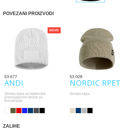
POVEZANI PROIZVODI
NOVO
53.677
53.028
ANDI
NORDIC RPET
Zimska kapa sa istaknutim
Zimska kapa
pravougaonim delom za
brendiranje
ZALIHE