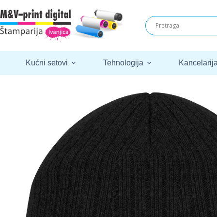
Skip
to
content
Kućni setovi
Tehnologija
Kancelarij