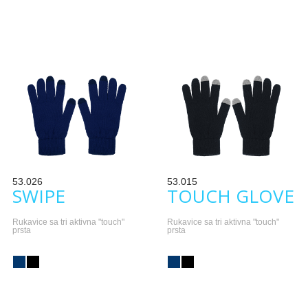
53.026
53.015
SWIPE
TOUCH GLOVE
Rukavice sa tri aktivna "touch"
Rukavice sa tri aktivna "touch"
prsta
prsta