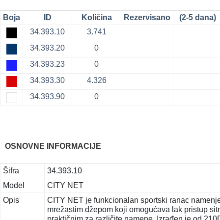
Boja
ID
Količina
Rezervisano
(2-5 dana)
34.393.10
3.741
34.393.20
0
34.393.23
0
34.393.30
4.326
34.393.90
0
OSNOVNE INFORMACIJE
Šifra
34.393.10
Model
CITY NET
Opis
CITY NET je funkcionalan sportski ranac namenje
mrežastim džepom koji omogućava lak pristup sit
praktičnim za različite namene. Izrađen je od 21