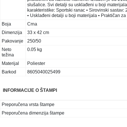
slušalice. Svi detalji su usklađeni u boji materijal
karakteristike: Sportski ranac • Sirovinski sastav:
• Usklađeni detalji u boji materijala • Praktičan 
Boja
Crna
Dimenzija
33 x 42 cm
Pakovanje
250/50
Neto
0.05 kg
težina
Materijal
Poliester
Barkod
8605040025499
INFORMACIJE O ŠTAMPI
Preporučena vrsta štampe
Preporučena dimenzija štampe