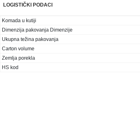
LOGISTIČKI PODACI
Komada u kutiji
Dimenzija pakovanja Dimenzije
Ukupna težina pakovanja
Carton volume
Zemlja porekla
HS kod