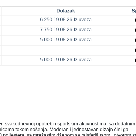
Dolazak
S
6.250
19.08.26-Iz uvoza
7.750
19.08.26-Iz uvoza
5.000
19.08.26-Iz uvoza
5.000
19.08.26-Iz uvoza
n svakodnevnoj upotrebi i sportskim aktivnostima, sa dodatnim
nicama tokom nošenja. Moderan i jednostavan dizajn čini ga
0D poliestera, sa mrežastim džepom sa rajsferšlusom i otvorom z