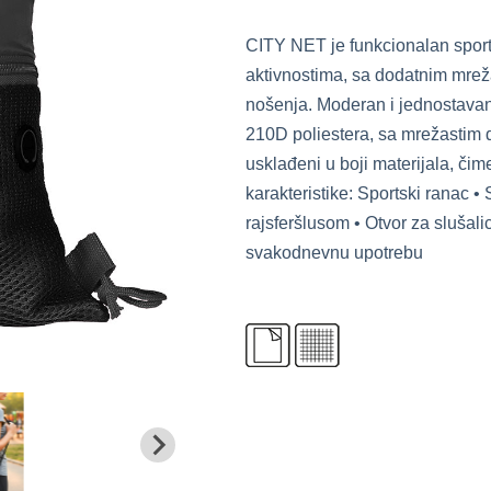
CITY NET je funkcionalan sport
aktivnostima, sa dodatnim mrež
nošenja. Moderan i jednostavan 
210D poliestera, sa mrežastim d
usklađeni u boji materijala, čime
karakteristike: Sportski ranac •
rajsferšlusom • Otvor za slušalic
svakodnevnu upotrebu