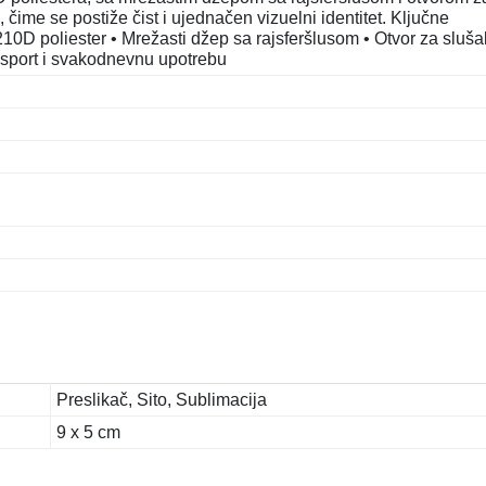
a, čime se postiže čist i ujednačen vizuelni identitet. Ključne
 210D poliester • Mrežasti džep sa rajsferšlusom • Otvor za sluša
za sport i svakodnevnu upotrebu
Preslikač, Sito, Sublimacija
9 x 5 cm