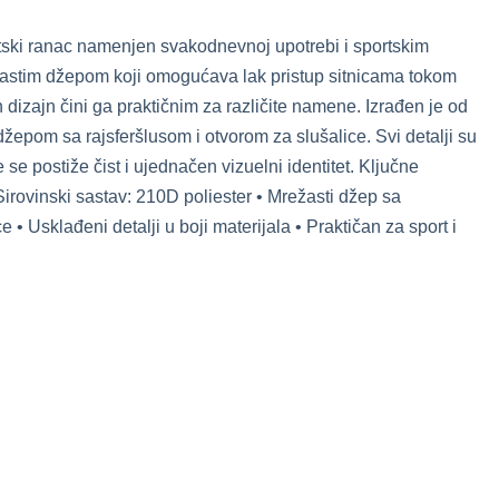
ski ranac namenjen svakodnevnoj upotrebi i sportskim
astim džepom koji omogućava lak pristup sitnicama tokom
dizajn čini ga praktičnim za različite namene. Izrađen je od
žepom sa rajsferšlusom i otvorom za slušalice. Svi detalji su
 se postiže čist i ujednačen vizuelni identitet. Ključne
 Sirovinski sastav: 210D poliester • Mrežasti džep sa
e • Usklađeni detalji u boji materijala • Praktičan za sport i