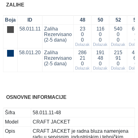
ZALIHE
Boja
ID
48
50
52
5
58.011.11
Zaliha
23
116
540
66
Rezervisano
0
0
0
0
(2-5 dana)
0
0
0
0
Dolazak
Dolazak
Dolazak
Dola
58.011.20
Zaliha
286
191
215
48
Rezervisano
21
48
91
6
(2-5 dana)
0
0
0
0
Dolazak
Dolazak
Dolazak
Dola
OSNOVNE INFORMACIJE
Šifra
58.011.11-48
Model
CRAFT JACKET
Opis
CRAFT JACKET je radna bluza namenjena
radu u servisnim, industrijskim i tehničkim