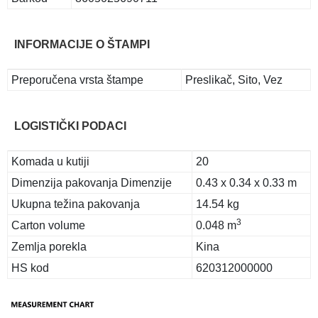
INFORMACIJE O ŠTAMPI
Preporučena vrsta štampe
Preslikač, Sito, Vez
LOGISTIČKI PODACI
Komada u kutiji
20
Dimenzija pakovanja Dimenzije
0.43 x 0.34 x 0.33 m
Ukupna težina pakovanja
14.54 kg
3
Carton volume
0.048 m
Zemlja porekla
Kina
HS kod
620312000000