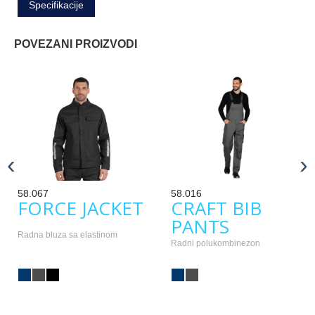
Specifikacije
POVEZANI PROIZVODI
‹
›
58.067
58.016
FORCE JACKET
CRAFT BIB
PANTS
Radna bluza sa elastinom
Radni polukombinezon