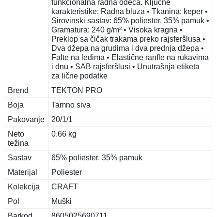
funkcionalna radna odeća. Ključne
karakteristike: Radna bluza • Tkanina: keper •
Sirovinski sastav: 65% poliester, 35% pamuk •
Gramatura: 240 g/m² • Visoka kragna •
Preklop sa čičak trakama preko rajsferšlusa •
Dva džepa na grudima i dva prednja džepa •
Falte na leđima • Elastične ranfle na rukavima
i dnu • SAB rajsferšlusi • Unutrašnja etiketa
za lične podatke
Brend
TEKTON PRO
Boja
Tamno siva
Pakovanje
20/1/1
Neto
0.66 kg
težina
Sastav
65% poliester, 35% pamuk
Materijal
Poliester
Kolekcija
CRAFT
Pol
Muški
Barkod
8605025690711