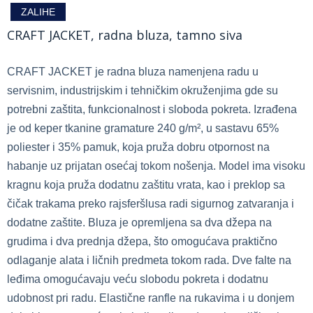
ZALIHE
CRAFT JACKET, radna bluza, tamno siva
CRAFT JACKET je radna bluza namenjena radu u
servisnim, industrijskim i tehničkim okruženjima gde su
potrebni zaštita, funkcionalnost i sloboda pokreta. Izrađena
je od keper tkanine gramature 240 g/m², u sastavu 65%
poliester i 35% pamuk, koja pruža dobru otpornost na
habanje uz prijatan osećaj tokom nošenja. Model ima visoku
kragnu koja pruža dodatnu zaštitu vrata, kao i preklop sa
čičak trakama preko rajsferšlusa radi sigurnog zatvaranja i
dodatne zaštite. Bluza je opremljena sa dva džepa na
grudima i dva prednja džepa, što omogućava praktično
odlaganje alata i ličnih predmeta tokom rada. Dve falte na
leđima omogućavaju veću slobodu pokreta i dodatnu
udobnost pri radu. Elastične ranfle na rukavima i u donjem