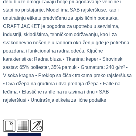
delu bluze omogućavaju bolje prilagođavanje veličine i
stabilno pristajanje. Model ima SAB rajsferšluse, kao i
unutrašnju etiketu predviđenu za upis ličnih podataka.
CRAFT JACKET je pogodna za upotrebu u servisima,
industriji, skladištima, tehničkom održavanju, kao i za
svakodnevno nošenje u radnom okruženju gde je potrebna
pouzdana i funkcionalna radna odeća. Ključne
karakteristike: Radna bluza • Tkanina: keper • Sirovinski
sastav: 65% poliester, 35% pamuk • Gramatura: 240 g/m² •
Visoka kragna • Preklop sa čičak trakama preko rajsferšlusa
• Dva džepa na grudima i dva prednja džepa • Falte na
leđima • Elastične ranfle na rukavima i dnu • SAB
rajsferšlusi • Unutrašnja etiketa za lične podatke