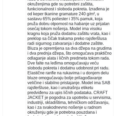
okruženjima gde su potrebni zaštita,
funkcionalnost i sloboda pokreta. Izrađena je
od keper tkanine gramature 240 g/m², u
sastavu 65% poliester i 35% pamuk, koja
pruža dobru otpornost na habanje uz prijatan
osećaj tokom nošenja. Model ima visoku
kragnu koja pruža dodatnu zaštitu vrata, kao i
preklop sa čičak trakama preko rajsferšlusa
radi sigurnog zatvaranja i dodatne zaštite.
Bluza je opremljena sa dva džepa na grudima
i dva prednja džepa, što omogućava praktično
odlaganje alata i ličnih predmeta tokom rada.
Dve falte na leđima omogućavaju veću
slobodu pokreta i dodatnu udobnost pri radu.
Elastične ranfle na rukavima i u donjem delu
bluze omogućavaju bolje prilagođavanje
veličine i stabilno pristajanje. Model ima SAB
rajsferšluse, kao i unutrašnju etiketu
predviđenu za upis ličnih podataka. CRAFT
JACKET je pogodna za upotrebu u servisima,
industriji, skladištima, tehničkom održavanju,
kao i za svakodnevno nošenje u radnom
okruženju gde je potrebna pouzdana i